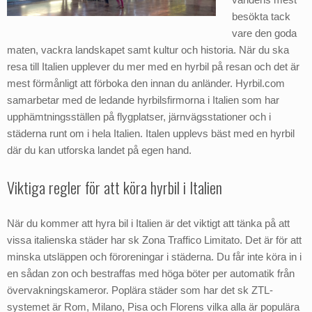
besökta tack
vare den goda
maten, vackra landskapet samt kultur och historia. När du ska
resa till Italien upplever du mer med en hyrbil på resan och det är
mest förmånligt att förboka den innan du anländer. Hyrbil.com
samarbetar med de ledande hyrbilsfirmorna i Italien som har
upphämtningsställen på flygplatser, järnvägsstationer och i
städerna runt om i hela Italien. Italen upplevs bäst med en hyrbil
där du kan utforska landet på egen hand.
Viktiga regler för att köra hyrbil i Italien
När du kommer att hyra bil i Italien är det viktigt att tänka på att
vissa italienska städer har sk Zona Traffico Limitato. Det är för att
minska utsläppen och föroreningar i städerna. Du får inte köra in i
en sådan zon och bestraffas med höga böter per automatik från
övervakningskameror. Poplära städer som har det sk ZTL-
systemet är Rom, Milano, Pisa och Florens vilka alla är populära