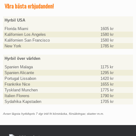
Våra bästa erbjudanden!
Hyrbil USA
Florida Miami
1605 kr
Kalifornien Los Angeles
1580 kr
Kalifornien San Francisco
1580 kr
New York
1785 kr
Hyrbil över världen
Spanien Malaga
1175 kr
Spanien Alicante
1295 kr
Portugal Lissabon
1420 kr
Frankrike Nice
1655 kr
Tyskland Munchen
1775 kr
Italien Florens
1790 kr
Sydafrika Kapstaden
1705 kr
Avser lägsta hyrbilspris 7 dgr inkl fri körsträcka, försäkringar, skatter m.m.