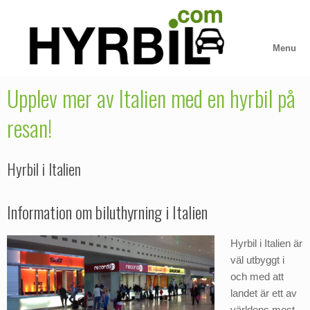
Skip
to
content
Menu
Upplev mer av Italien med en hyrbil på
resan!
Hyrbil i Italien
Information om biluthyrning i Italien
Hyrbil i Italien är
väl utbyggt i
och med att
landet är ett av
världens mest