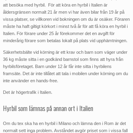
att besöka med hyrbil. För att köra en hyrbil i Italien är
åldersgränsen normalt 21 år men vi har även bilar från 19 år på
vissa platser, se villkoren vid bokningen om du är osäker. Föraren
måste ha haft giltigt körkort i minst två år för att få köra en hyrbil i
Italien. För förare under 25 år förekommer det en avgift för
minderårig förare som betalas lokalt på plats vid upphämtningen.
Säkerhetsbälte vid körning är ett krav och barn som väger under
36 kg måste sitta i en godkänd barnstol som finns att hyra från
hyrbilsföretaget. Barn under 12 år får inte sitta i hyrbilens
framsäte. Det är inte tillåtet att tala i mobilen under körning om du
inte använder en hands-free.
Det är högertrafik i Italien.
Hyrbil som lämnas på annan ort i Italien
Om du tex ska ha en hyrbil i Milano och lämna den i Rom är det
normalt sett inga problem. Avståndet avgör priset som i vissa fall