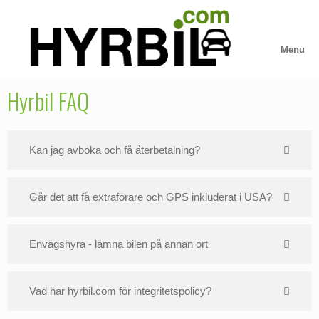
Skip
to
content
Menu
Hyrbil FAQ
Kan jag avboka och få återbetalning?
Går det att få extraförare och GPS inkluderat i USA?
Envägshyra - lämna bilen på annan ort
Vad har hyrbil.com för integritetspolicy?