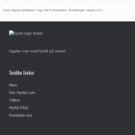
Avser lägsta hyrbilspris 7 dgr inkl fri körsträcka, försäkringar, skatter m.m.
Upplev mer med hyrbil på resan!
Snabba länkar
Hem
Om Hyrbil.com
Villkor
Hyrbil FAQ
Kontakta oss